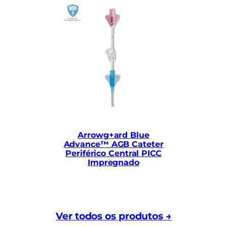
EZ
Ace
Arrowg+ard Blue
Advance™ AGB Cateter
Periférico Central PICC
Impregnado
Ver todos os produtos →