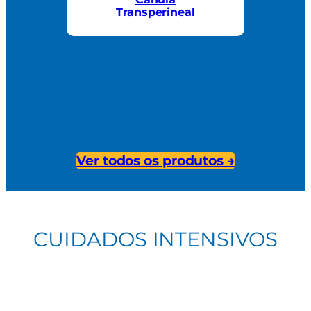
Transperineal
I
S
Ver todos os produtos →
CUIDADOS INTENSIVOS